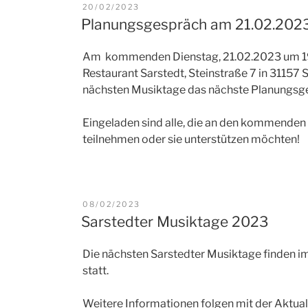
VERÖFFENTLICHT
20/02/2023
AM
Planungsgespräch am 21.02.202
Am kommenden Dienstag, 21.02.2023 um 19 
Restaurant Sarstedt, Steinstraße 7 in 31157 
nächsten Musiktage das nächste Planungsge
Eingeladen sind alle, die an den kommenden
teilnehmen oder sie unterstützen möchten!
VERÖFFENTLICHT
08/02/2023
AM
Sarstedter Musiktage 2023
Die nächsten Sarstedter Musiktage finden i
statt.
Weitere Informationen folgen mit der Aktua