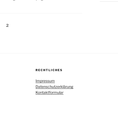
eite
Seite
2
RECHTLICHES
Impressum
Datenschutzerklärung
Kontaktformular