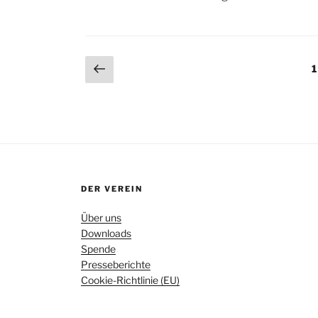
Vorherige
S
1
Seite
DER VEREIN
Über uns
Downloads
Spende
Presseberichte
Cookie-Richtlinie (EU)