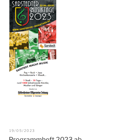
VERÖFFENTLICHT
19/05/2023
AM
Programmheft 2023 ab