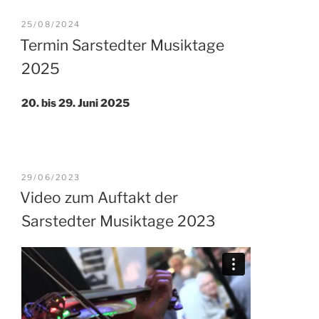
VERÖFFENTLICHT
25/08/2024
AM
Termin Sarstedter Musiktage
2025
20. bis 29. Juni 2025
VERÖFFENTLICHT
29/06/2023
AM
Video zum Auftakt der
Sarstedter Musiktage 2023