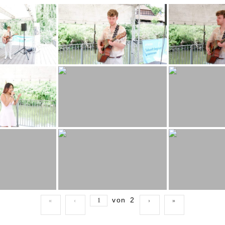
von
2
«
‹
›
»