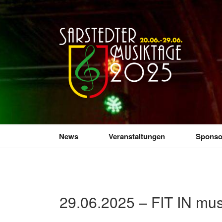
Zum
Inhalt
springen
SARSTEDTER 
Sarstedt macht Musik
News
Veranstaltungen
Sponso
29.06.2025 – FIT IN mus