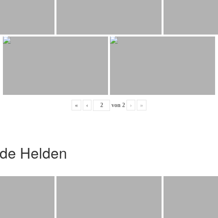
«
‹
von
2
›
»
nde Helden