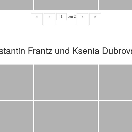
«
‹
von
2
›
»
stantin Frantz und Ksenia Dubro