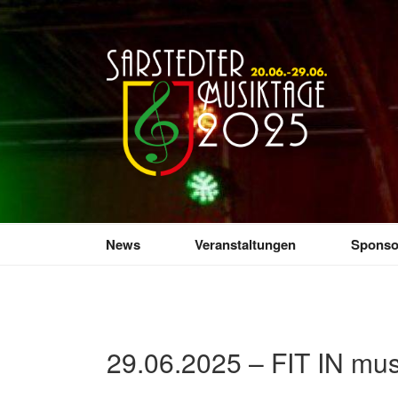
Zum
Inhalt
springen
SARSTEDTER 
Sarstedt macht Musik
News
Veranstaltungen
Sponso
29.06.2025 – FIT IN mus