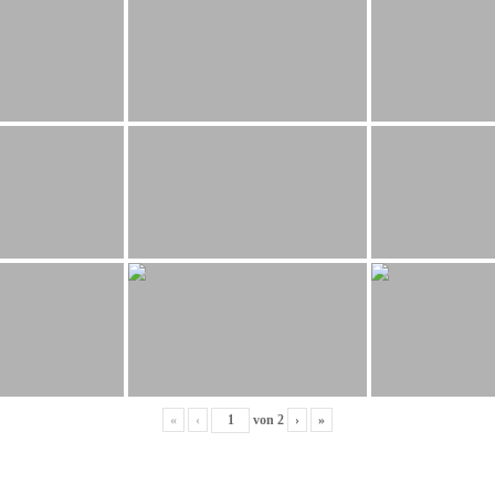
«
‹
von
2
›
»