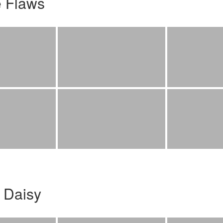
e Flaws
 Daisy