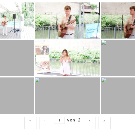
von
2
«
‹
›
»