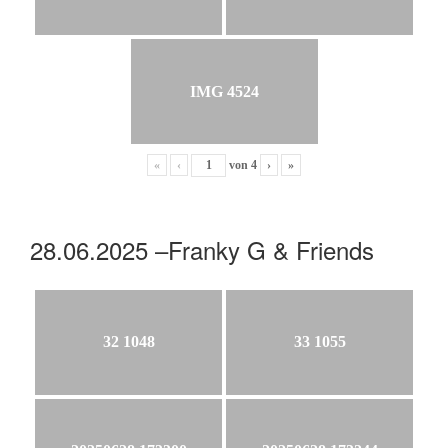
IMG 4524
«
‹
von
4
›
»
28.06.2025 –Franky G & Friends
32 1048
33 1055