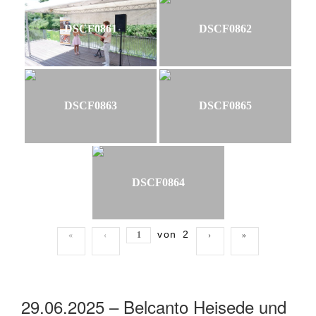
DSCF0861
DSCF0862
DSCF0863
DSCF0865
DSCF0864
von
2
«
‹
›
»
29.06.2025 – Belcanto Heisede und