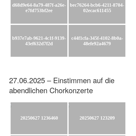
d68d9e64-8a79-487f-a26e-
bec76264-bcb6-4211-8704-
e7fd753bf2ee
02ecac611455
b937e7ab-9621-4c1f-9139-
c44f1cfa-345f-4102-8b0a-
43ef632d7f2d
48efe92a4679
27.06.2025 – Einstimmen auf die
abendlichen Chorkonzerte
20250627 1236460
20250627 123209