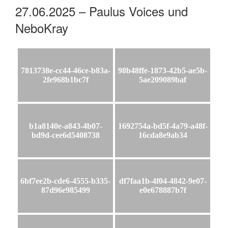
27.06.2025 – Paulus Voices und
NeboKray
7813738e-cc44-46ce-b83a-
98b48ffe-1873-42b5-ae5b-
2fe968b1bc7f
5ae209089baf
b1a8140e-a843-4b07-
1692754a-bd5f-4a79-a48f-
bd9d-cee6d5408738
16cda8e9ab34
6bf7ee2b-cde6-4555-b335-
df7faa1b-4f04-4842-9e07-
87d96e985499
e0e678887b7f