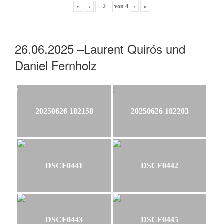
«
‹
von
4
›
»
26.06.2025 –Laurent Quirós und
Daniel Fernholz
20250626 182158
20250626 182203
DSCF0441
DSCF0442
DSCF0443
DSCF0445