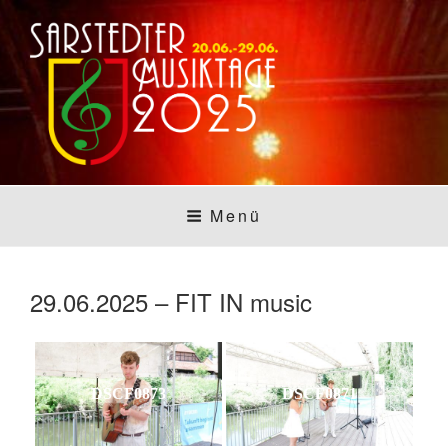
Zum
Inhalt
springen
SARSTEDTER
Sarstedt macht Musik
Menü
MUSIKTAGE
29.06.2025 – FIT IN music
DSCF0873
DSCF0871