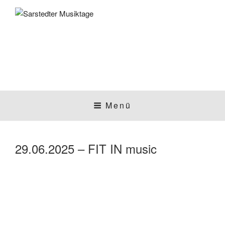
Zum
Inhalt
springen
SARSTEDTER
Sarstedt macht Musik
Menü
MUSIKTAGE
29.06.2025 – FIT IN music