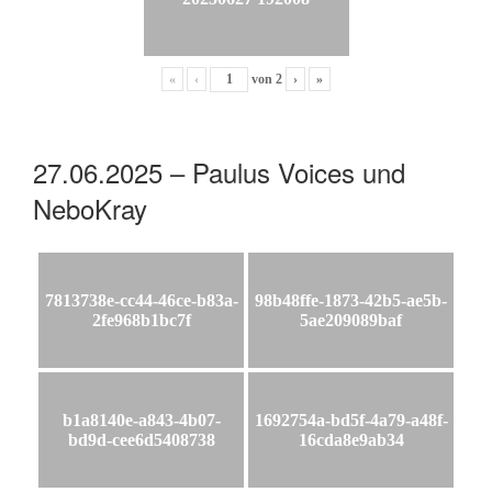
«
‹
von
2
›
»
27.06.2025 – Paulus Voices und
NeboKray
7813738e-cc44-46ce-b83a-
98b48ffe-1873-42b5-ae5b-
2fe968b1bc7f
5ae209089baf
b1a8140e-a843-4b07-
1692754a-bd5f-4a79-a48f-
bd9d-cee6d5408738
16cda8e9ab34