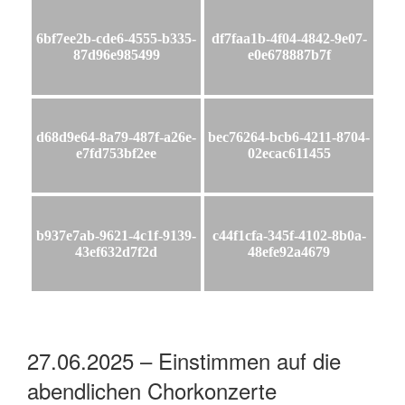
6bf7ee2b-cde6-4555-b335-
df7faa1b-4f04-4842-9e07-
87d96e985499
e0e678887b7f
d68d9e64-8a79-487f-a26e-
bec76264-bcb6-4211-8704-
e7fd753bf2ee
02ecac611455
b937e7ab-9621-4c1f-9139-
c44f1cfa-345f-4102-8b0a-
43ef632d7f2d
48efe92a4679
27.06.2025 – Einstimmen auf die
abendlichen Chorkonzerte