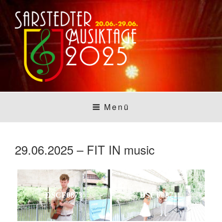
Zum
Inhalt
springen
SARSTEDTER
Sarstedt macht Musik
Menü
MUSIKTAGE
29.06.2025 – FIT IN music
DSCF0873
DSCF0871