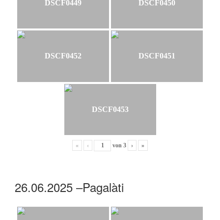
DSCF0449
DSCF0450
DSCF0452
DSCF0451
DSCF0453
«
‹
von
3
›
»
26.06.2025 –Pagalàti