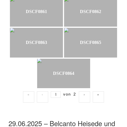
DSCF0861
DSCF0862
DSCF0863
DSCF0865
DSCF0864
von
2
«
‹
›
»
29.06.2025 – Belcanto Heisede und