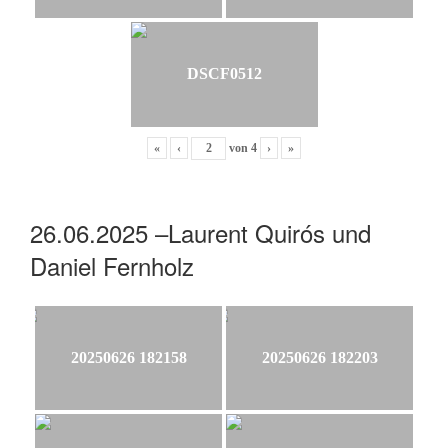
DSCF0512
«
‹
von
4
›
»
26.06.2025 –Laurent Quirós und
Daniel Fernholz
20250626 182158
20250626 182203