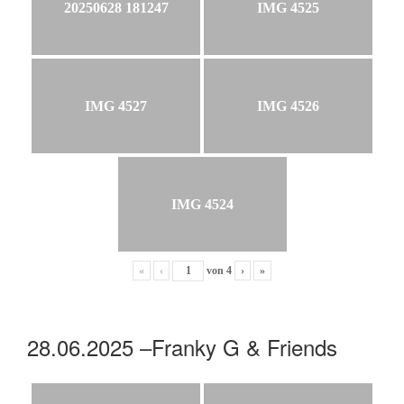
20250628 181247
IMG 4525
IMG 4527
IMG 4526
IMG 4524
«
‹
von
4
›
»
28.06.2025 –Franky G & Friends