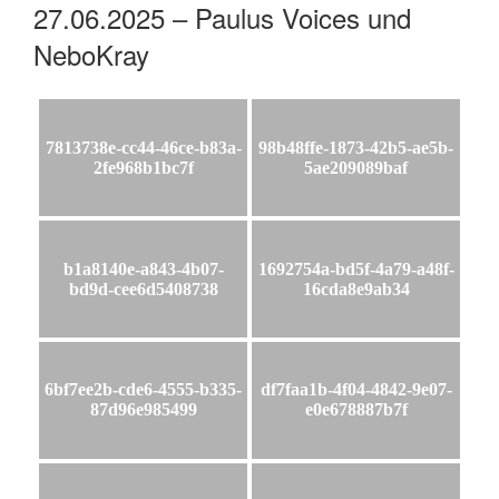
27.06.2025 – Paulus Voices und
NeboKray
7813738e-cc44-46ce-b83a-
98b48ffe-1873-42b5-ae5b-
2fe968b1bc7f
5ae209089baf
b1a8140e-a843-4b07-
1692754a-bd5f-4a79-a48f-
bd9d-cee6d5408738
16cda8e9ab34
6bf7ee2b-cde6-4555-b335-
df7faa1b-4f04-4842-9e07-
87d96e985499
e0e678887b7f