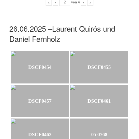
«
‹
von
4
›
»
26.06.2025 –Laurent Quirós und
Daniel Fernholz
DSCF0454
DSCF0455
DSCF0457
DSCF0461
DSCF0462
05 0768