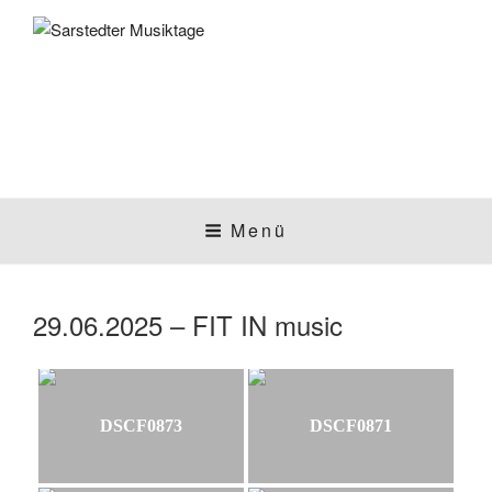
Zum
Inhalt
springen
SARSTEDTER
Sarstedt macht Musik
Menü
MUSIKTAGE
29.06.2025 – FIT IN music
DSCF0873
DSCF0871