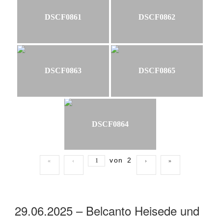
DSCF0861
DSCF0862
DSCF0863
DSCF0865
DSCF0864
von
2
«
‹
›
»
29.06.2025 – Belcanto Heisede und