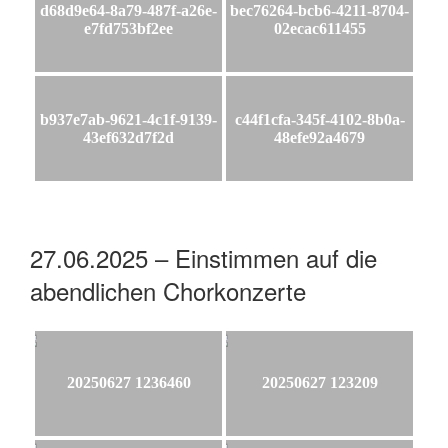
d68d9e64-8a79-487f-a26e-
bec76264-bcb6-4211-8704-
e7fd753bf2ee
02ecac611455
b937e7ab-9621-4c1f-9139-
c44f1cfa-345f-4102-8b0a-
43ef632d7f2d
48efe92a4679
27.06.2025 – Einstimmen auf die
abendlichen Chorkonzerte
20250627 1236460
20250627 123209