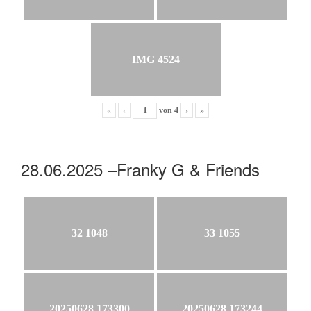
IMG 4524
«
‹
von
4
›
»
28.06.2025 –Franky G & Friends
32 1048
33 1055
20250628 173300
20250628 173244