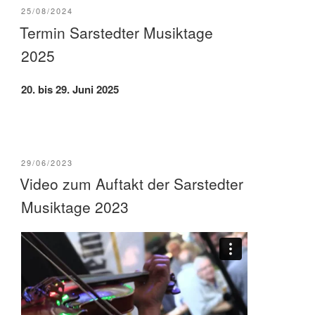
VERÖFFENTLICHT
25/08/2024
AM
Termin Sarstedter Musiktage
2025
20. bis 29. Juni 2025
VERÖFFENTLICHT
29/06/2023
AM
Video zum Auftakt der Sarstedter
Musiktage 2023