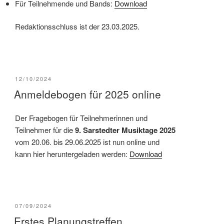
Für Teilnehmende und Bands:
Download
Redaktionsschluss ist der 23.03.2025.
VERÖFFENTLICHT
12/10/2024
AM
Anmeldebogen für 2025 online
Der Fragebogen für Teilnehmerinnen und
Teilnehmer für die
9. Sarstedter Musiktage 2025
vom 20.06. bis 29.06.2025 ist nun online und
kann hier heruntergeladen werden:
Download
VERÖFFENTLICHT
07/09/2024
AM
Erstes Planungstreffen