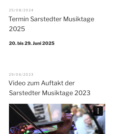
VERÖFFENTLICHT
25/08/2024
AM
Termin Sarstedter Musiktage
2025
20. bis 29. Juni 2025
VERÖFFENTLICHT
29/06/2023
AM
Video zum Auftakt der
Sarstedter Musiktage 2023