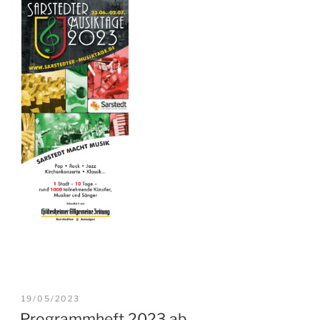
VERÖFFENTLICHT
19/05/2023
AM
Programmheft 2023 ab