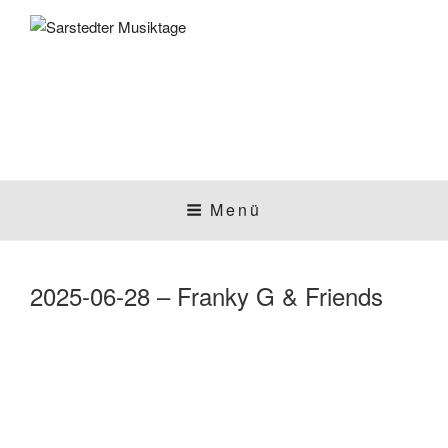
Zum
Inhalt
springen
SARSTEDTER
Sarstedt macht Musik
Menü
MUSIKTAGE
2025-06-28 – Franky G & Friends