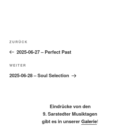
Beitragsnavigation
Vorheriger
ZURÜCK
Beitrag
2025-06-27 – Perfect Past
Nächster
WEITER
Beitrag
2025-06-28 – Soul Selection
Eindrücke von den
9. Sarstedter Musiktagen
gibt es in unserer
Galerie
!