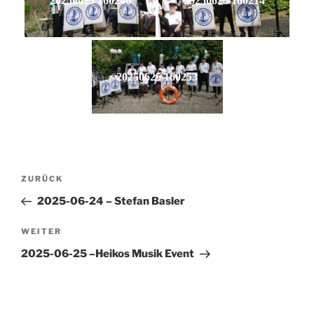
20250625 160246
20250625 160214
20250625 160253
Beitragsnavigation
Vorheriger
ZURÜCK
Beitrag
2025-06-24 – Stefan Basler
Nächster
WEITER
Beitrag
2025-06-25 –Heikos Musik Event