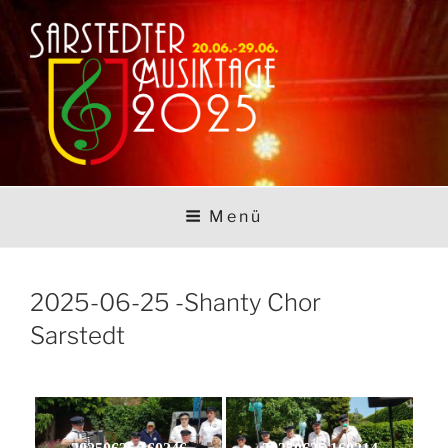
Zum
Inhalt
springen
SARSTEDTER
Sarstedt macht Musik
Menü
MUSIKTAGE
2025-06-25 -Shanty Chor
Sarstedt