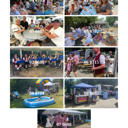
04 0703
01 0694
05 0697
03 0702
02 0689
06 0715
09 0714
08 0692
07 0688