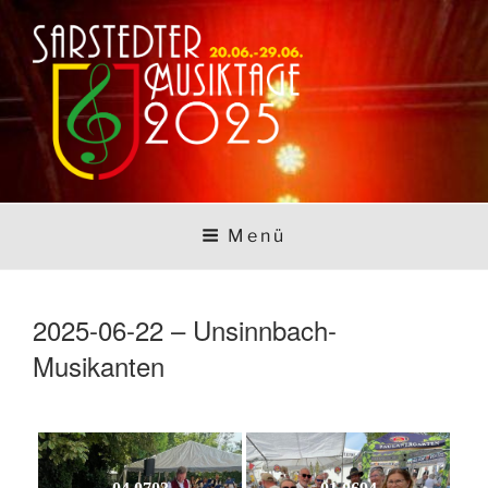
Zum
Inhalt
springen
SARSTEDTER
Sarstedt macht Musik
Menü
MUSIKTAGE
2025-06-22 – Unsinnbach-
Musikanten