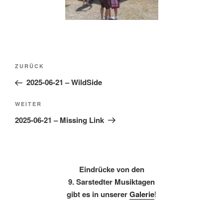
Beitragsnavigation
Vorheriger
ZURÜCK
Beitrag
2025-06-21 – WildSide
Nächster
WEITER
Beitrag
2025-06-21 – Missing Link
Eindrücke von den
9. Sarstedter Musiktagen
gibt es in unserer
Galerie
!