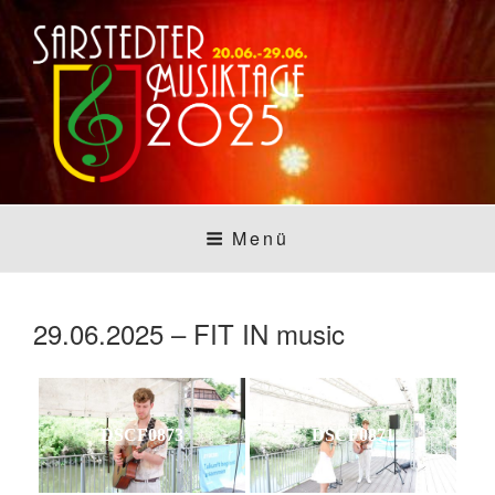
Zum
Inhalt
springen
SARSTEDTER
Sarstedt macht Musik
Menü
MUSIKTAGE
29.06.2025 – FIT IN music
DSCF0873
DSCF0871