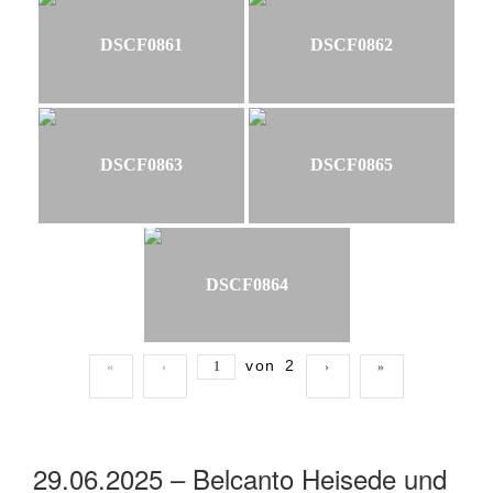
DSCF0861
DSCF0862
DSCF0863
DSCF0865
DSCF0864
von
2
«
‹
›
»
29.06.2025 – Belcanto Heisede und