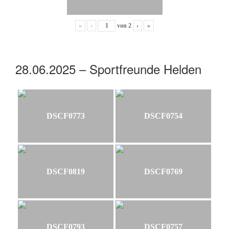
«
‹
von
2
›
»
28.06.2025 – Sportfreunde Helden
DSCF0773
DSCF0754
DSCF0819
DSCF0769
DSCF0793
DSCF0757