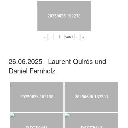
20250626 192238
«
‹
von
4
›
»
26.06.2025 –Laurent Quirós und
Daniel Fernholz
20250626 182158
20250626 182203
DSCF0441
DSCF0442