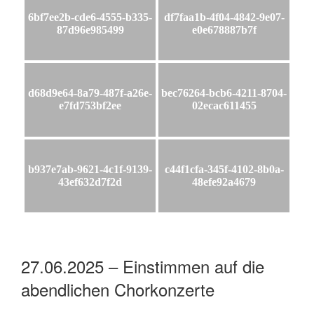
6bf7ee2b-cde6-4555-b335-
df7faa1b-4f04-4842-9e07-
87d96e985499
e0e678887b7f
d68d9e64-8a79-487f-a26e-
bec76264-bcb6-4211-8704-
e7fd753bf2ee
02ecac611455
b937e7ab-9621-4c1f-9139-
c44f1cfa-345f-4102-8b0a-
43ef632d7f2d
48efe92a4679
27.06.2025 – Einstimmen auf die
abendlichen Chorkonzerte