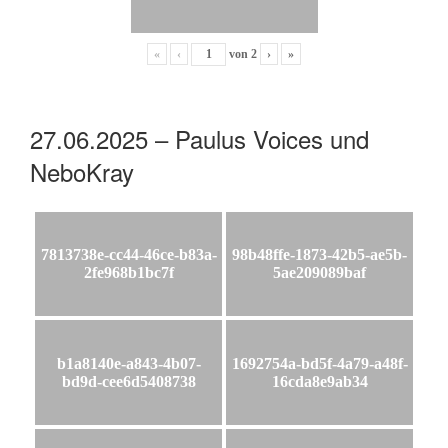
«
‹
von
2
›
»
27.06.2025 – Paulus Voices und
NeboKray
7813738e-cc44-46ce-b83a-
98b48ffe-1873-42b5-ae5b-
2fe968b1bc7f
5ae209089baf
b1a8140e-a843-4b07-
1692754a-bd5f-4a79-a48f-
bd9d-cee6d5408738
16cda8e9ab34