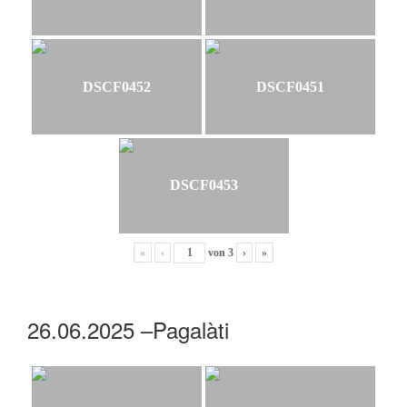
DSCF0452
DSCF0451
DSCF0453
«
‹
von
3
›
»
26.06.2025 –Pagalàti