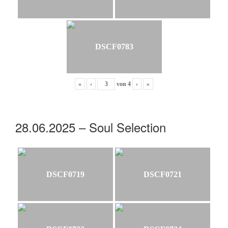
DSCF0783
«
‹
von
4
›
»
28.06.2025 – Soul Selection
DSCF0719
DSCF0721