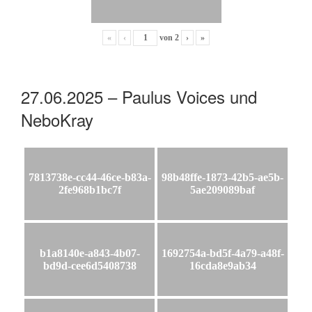
«
‹
von
2
›
»
27.06.2025 – Paulus Voices und
NeboKray
7813738e-cc44-46ce-b83a-
98b48ffe-1873-42b5-ae5b-
2fe968b1bc7f
5ae209089baf
b1a8140e-a843-4b07-
1692754a-bd5f-4a79-a48f-
bd9d-cee6d5408738
16cda8e9ab34