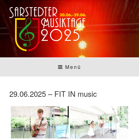
Zum
Inhalt
springen
SARSTEDTER
Sarstedt macht Musik
Menü
MUSIKTAGE
29.06.2025 – FIT IN music
DSCF0873
DSCF0871