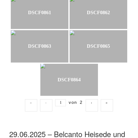
DSCF0861
DSCF0862
DSCF0863
DSCF0865
DSCF0864
von
2
«
‹
›
»
29.06.2025 – Belcanto Heisede und