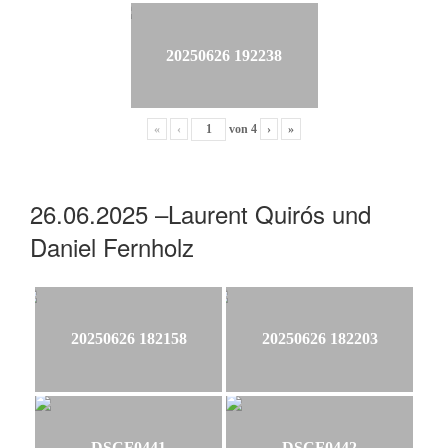
20250626 192238
«
‹
von
4
›
»
26.06.2025 –Laurent Quirós und
Daniel Fernholz
20250626 182158
20250626 182203
DSCF0441
DSCF0442