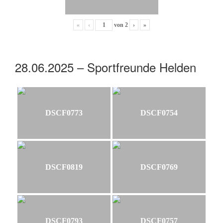
«
‹
von
2
›
»
28.06.2025 – Sportfreunde Helden
DSCF0773
DSCF0754
DSCF0819
DSCF0769
DSCF0793
DSCF0757