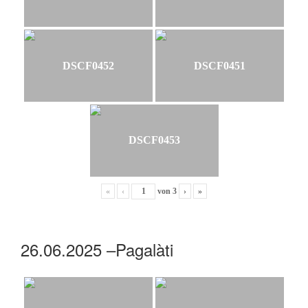
DSCF0452
DSCF0451
DSCF0453
«
‹
von
3
›
»
26.06.2025 –Pagalàti