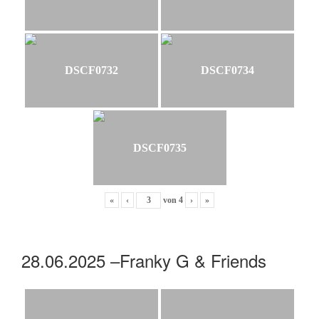
DSCF0732
DSCF0734
DSCF0735
«
‹
von
4
›
»
28.06.2025 –Franky G & Friends