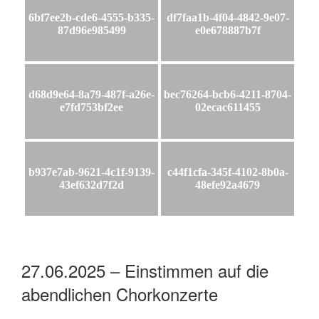
6bf7ee2b-cde6-4555-b335-
df7faa1b-4f04-4842-9e07-
87d96e985499
e0e678887b7f
d68d9e64-8a79-487f-a26e-
bec76264-bcb6-4211-8704-
e7fd753bf2ee
02ecac611455
b937e7ab-9621-4c1f-9139-
c44f1cfa-345f-4102-8b0a-
43ef632d7f2d
48efe92a4679
27.06.2025 – Einstimmen auf die
abendlichen Chorkonzerte