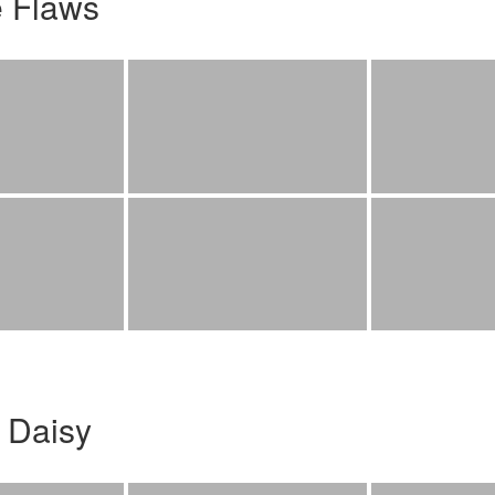
e Flaws
 Daisy