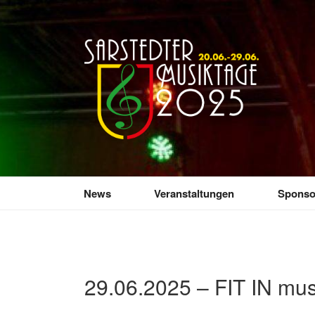
Zum
Inhalt
springen
SARSTEDTER 
Sarstedt macht Musik
News
Veranstaltungen
Sponso
29.06.2025 – FIT IN mus