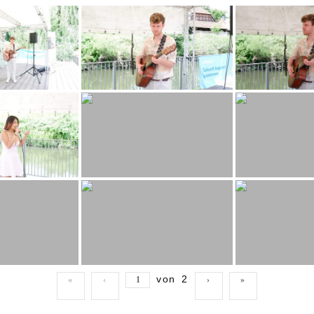
von
2
«
‹
›
»