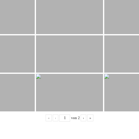
«
‹
von
2
›
»