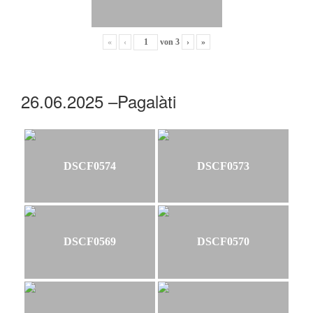
«
‹
von
3
›
»
26.06.2025 –Pagalàti
DSCF0574
DSCF0573
DSCF0569
DSCF0570