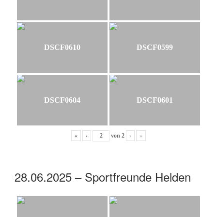
DSCF0610
DSCF0599
DSCF0604
DSCF0601
«
‹
von
2
›
»
28.06.2025 – Sportfreunde Helden