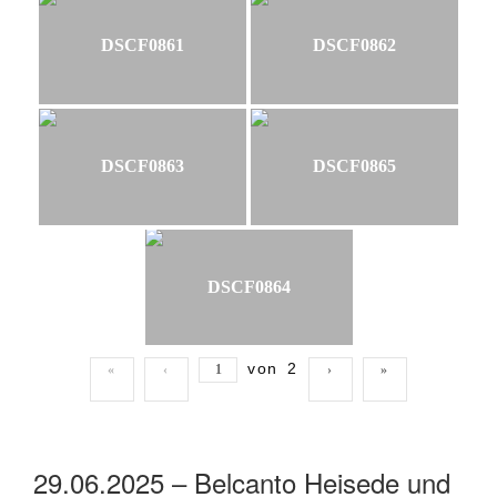
DSCF0861
DSCF0862
DSCF0863
DSCF0865
DSCF0864
von
2
«
‹
›
»
29.06.2025 – Belcanto Heisede und