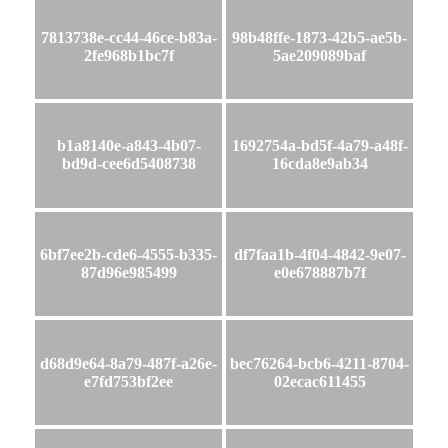
7813738e-cc44-46ce-b83a-
98b48ffe-1873-42b5-ae5b-
2fe968b1bc7f
5ae209089baf
b1a8140e-a843-4b07-
1692754a-bd5f-4a79-a48f-
bd9d-cee6d5408738
16cda8e9ab34
6bf7ee2b-cde6-4555-b335-
df7faa1b-4f04-4842-9e07-
87d96e985499
e0e678887b7f
d68d9e64-8a79-487f-a26e-
bec76264-bcb6-4211-8704-
e7fd753bf2ee
02ecac611455