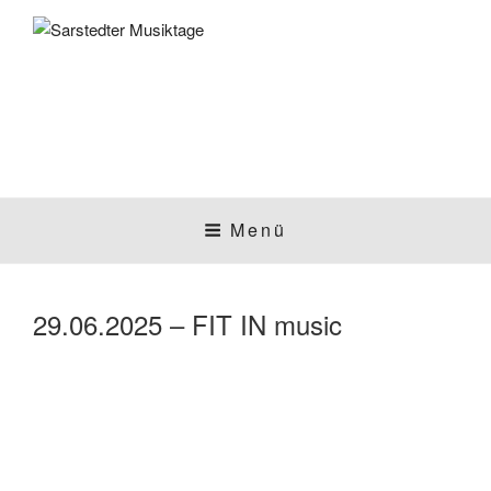
Zum
Inhalt
springen
SARSTEDTER
Sarstedt macht Musik
Menü
MUSIKTAGE
29.06.2025 – FIT IN music