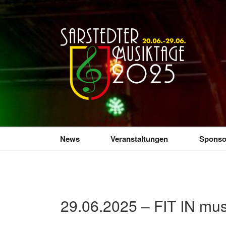
Zum
Inhalt
springen
SARSTEDTER 
Sarstedt macht Musik
News
Veranstaltungen
Sponso
29.06.2025 – FIT IN mus