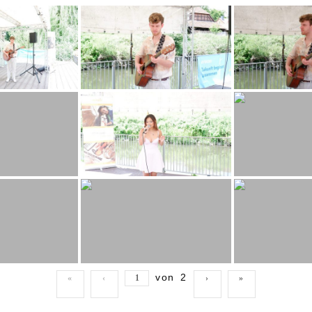
von
2
«
‹
›
»