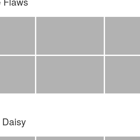
e Flaws
 Daisy