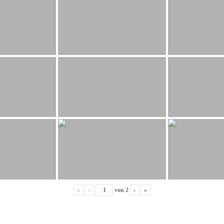
«
‹
von
2
›
»