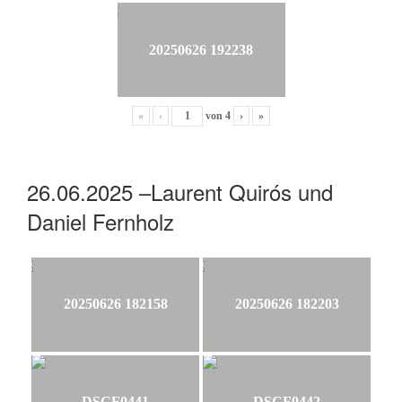
20250626 192238
«
‹
von
4
›
»
26.06.2025 –Laurent Quirós und
Daniel Fernholz
20250626 182158
20250626 182203
DSCF0441
DSCF0442