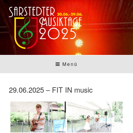
Zum
Inhalt
springen
SARSTEDTER
Sarstedt macht Musik
Menü
MUSIKTAGE
29.06.2025 – FIT IN music
DSCF0873
DSCF0871