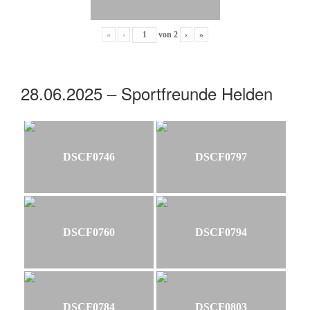
«
‹
von
2
›
»
28.06.2025 – Sportfreunde Helden
DSCF0746
DSCF0797
DSCF0760
DSCF0794
DSCF0784
DSCF0803