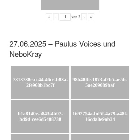
«
‹
von
2
›
»
27.06.2025 – Paulus Voices und
NeboKray
7813738e-cc44-46ce-b83a-
98b48ffe-1873-42b5-ae5b-
2fe968b1bc7f
5ae209089baf
b1a8140e-a843-4b07-
1692754a-bd5f-4a79-a48f-
bd9d-cee6d5408738
16cda8e9ab34