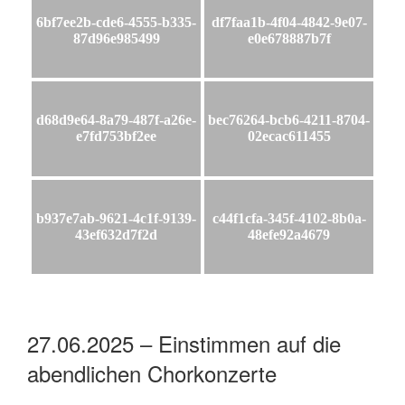
6bf7ee2b-cde6-4555-b335-
df7faa1b-4f04-4842-9e07-
87d96e985499
e0e678887b7f
d68d9e64-8a79-487f-a26e-
bec76264-bcb6-4211-8704-
e7fd753bf2ee
02ecac611455
b937e7ab-9621-4c1f-9139-
c44f1cfa-345f-4102-8b0a-
43ef632d7f2d
48efe92a4679
27.06.2025 – Einstimmen auf die
abendlichen Chorkonzerte