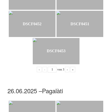
DSCF0452
DSCF0451
DSCF0453
«
‹
von
3
›
»
26.06.2025 –Pagalàti