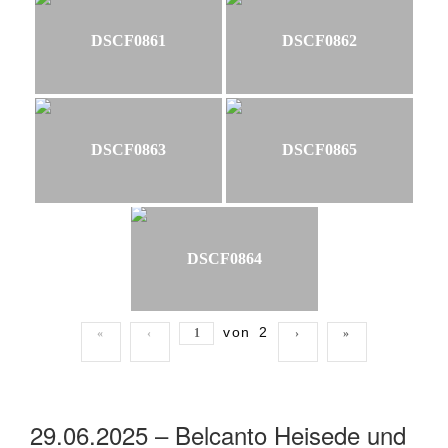
DSCF0861
DSCF0862
DSCF0863
DSCF0865
DSCF0864
von
2
«
‹
›
»
29.06.2025 – Belcanto Heisede und