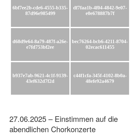
6bf7ee2b-cde6-4555-b335-
df7faa1b-4f04-4842-9e07-
87d96e985499
e0e678887b7f
d68d9e64-8a79-487f-a26e-
bec76264-bcb6-4211-8704-
e7fd753bf2ee
02ecac611455
b937e7ab-9621-4c1f-9139-
c44f1cfa-345f-4102-8b0a-
43ef632d7f2d
48efe92a4679
27.06.2025 – Einstimmen auf die
abendlichen Chorkonzerte