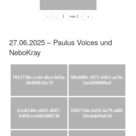
«
‹
von
2
›
»
27.06.2025 – Paulus Voices und
NeboKray
7813738e-cc44-46ce-b83a-
98b48ffe-1873-42b5-ae5b-
2fe968b1bc7f
5ae209089baf
b1a8140e-a843-4b07-
1692754a-bd5f-4a79-a48f-
bd9d-cee6d5408738
16cda8e9ab34