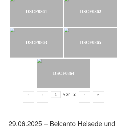
DSCF0861
DSCF0862
DSCF0863
DSCF0865
DSCF0864
von
2
«
‹
›
»
29.06.2025 – Belcanto Heisede und