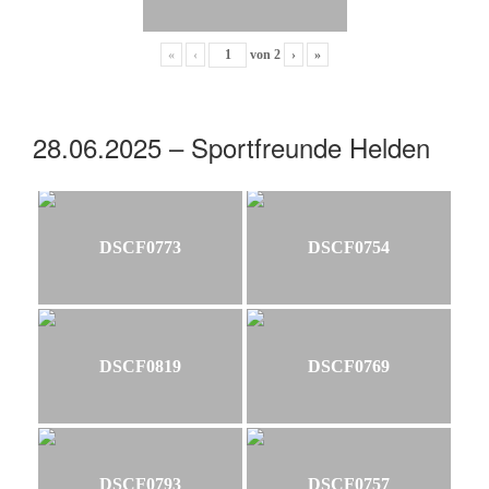
«
‹
von
2
›
»
28.06.2025 – Sportfreunde Helden
DSCF0773
DSCF0754
DSCF0819
DSCF0769
DSCF0793
DSCF0757