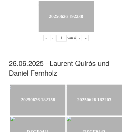
20250626 192238
«
‹
von
4
›
»
26.06.2025 –Laurent Quirós und
Daniel Fernholz
20250626 182158
20250626 182203
DSCF0441
DSCF0442