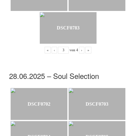
DSCF0783
«
‹
von
4
›
»
28.06.2025 – Soul Selection
DSCF0702
DSCF0703