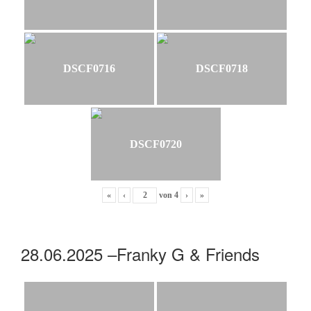
DSCF0716
DSCF0718
DSCF0720
«
‹
von
4
›
»
28.06.2025 –Franky G & Friends