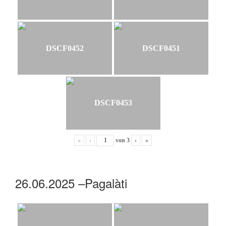
DSCF0452
DSCF0451
DSCF0453
«
‹
von
3
›
»
26.06.2025 –Pagalàti