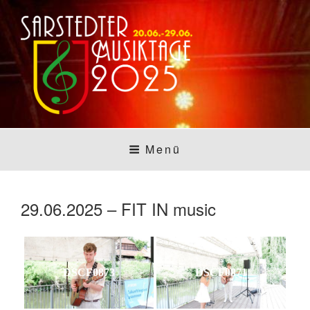
Zum
Inhalt
springen
SARSTEDTER
Sarstedt macht Musik
Menü
MUSIKTAGE
29.06.2025 – FIT IN music
DSCF0873
DSCF0871