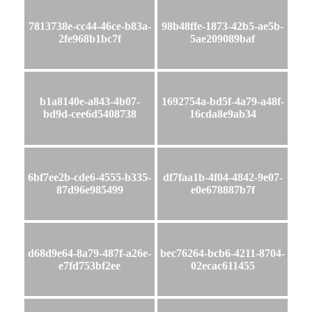
7813738e-cc44-46ce-b83a-
98b48ffe-1873-42b5-ae5b-
2fe968b1bc7f
5ae209089baf
b1a8140e-a843-4b07-
1692754a-bd5f-4a79-a48f-
bd9d-cee6d5408738
16cda8e9ab34
6bf7ee2b-cde6-4555-b335-
df7faa1b-4f04-4842-9e07-
87d96e985499
e0e678887b7f
d68d9e64-8a79-487f-a26e-
bec76264-bcb6-4211-8704-
e7fd753bf2ee
02ecac611455