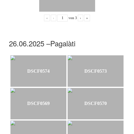
«
‹
von
3
›
»
26.06.2025 –Pagalàti
DSCF0574
DSCF0573
DSCF0569
DSCF0570