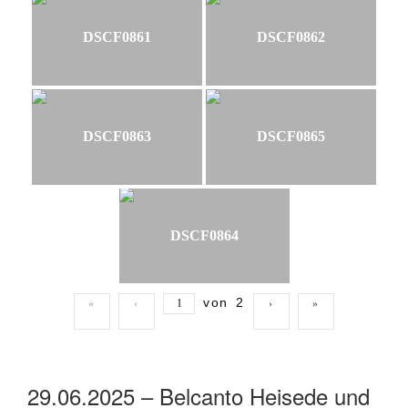
DSCF0861
DSCF0862
DSCF0863
DSCF0865
DSCF0864
von
2
«
‹
›
»
29.06.2025 – Belcanto Heisede und