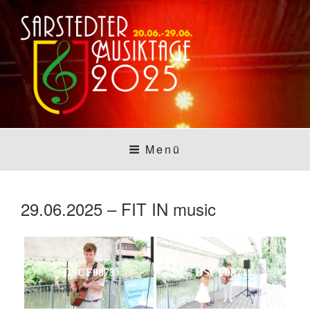
Zum
Inhalt
springen
SARSTEDTER
Sarstedt macht Musik
Menü
MUSIKTAGE
29.06.2025 – FIT IN music
DSCF0873
DSCF0871