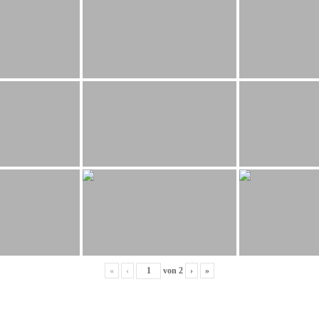
«
‹
von
2
›
»