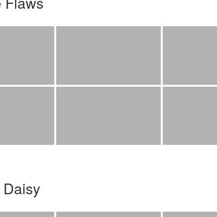
e Flaws
 Daisy