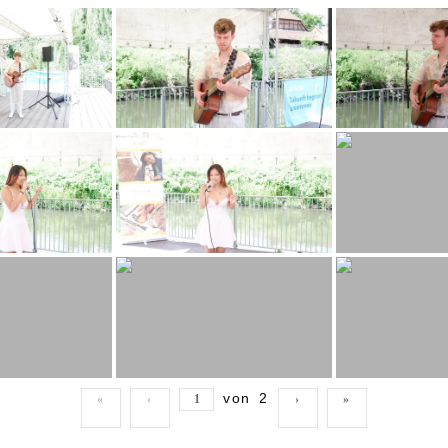
von
2
«
‹
›
»