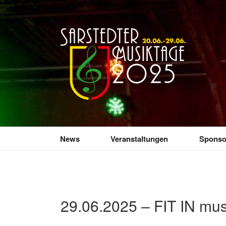
Zum
Inhalt
springen
SARSTEDTER 
Sarstedt macht Musik
News
Veranstaltungen
Sponso
29.06.2025 – FIT IN mus