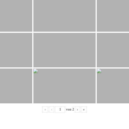
«
‹
von
2
›
»