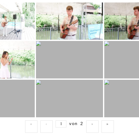
von
2
«
‹
›
»