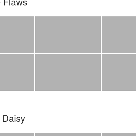
e Flaws
 Daisy