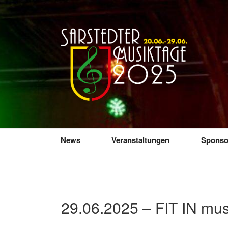
Zum
Inhalt
springen
SARSTEDTER 
Sarstedt macht Musik
News
Veranstaltungen
Sponso
29.06.2025 – FIT IN mus