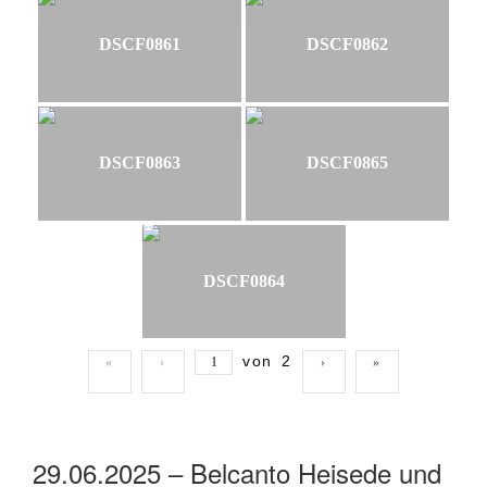
DSCF0861
DSCF0862
DSCF0863
DSCF0865
DSCF0864
von
2
«
‹
›
»
29.06.2025 – Belcanto Heisede und