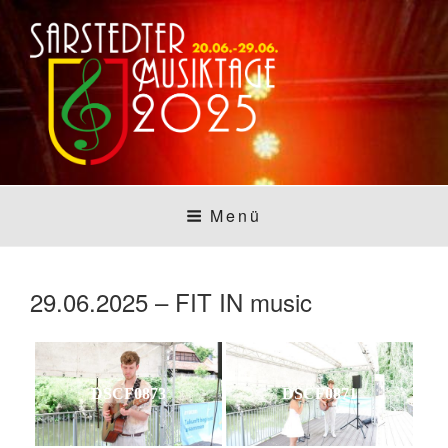
Zum
Inhalt
springen
SARSTEDTER
Sarstedt macht Musik
Menü
MUSIKTAGE
29.06.2025 – FIT IN music
DSCF0873
DSCF0871