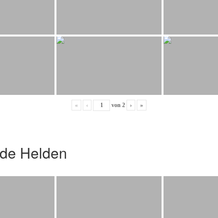
«
‹
von
2
›
»
nde Helden