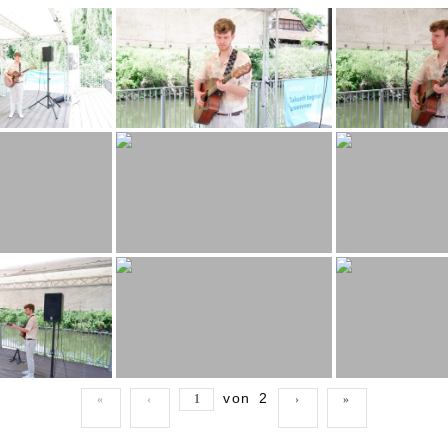
von
2
«
‹
›
»