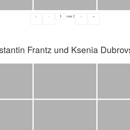
«
‹
von
2
›
»
stantin Frantz und Ksenia Dubro