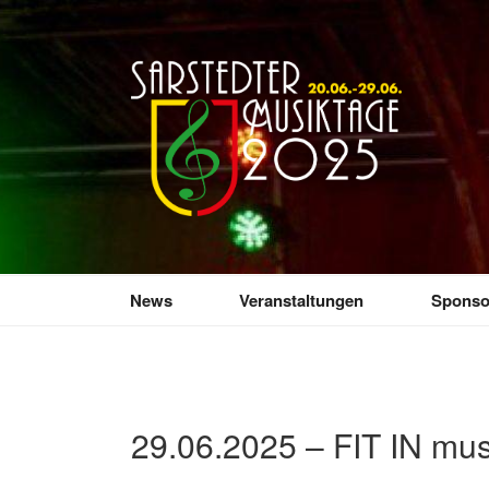
Zum
Inhalt
springen
SARSTEDTER 
Sarstedt macht Musik
News
Veranstaltungen
Sponso
29.06.2025 – FIT IN mus